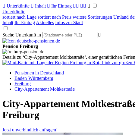

Unterkünfte

Inhalt

Ihr Eintrag



Unterkünfte
sortiert nach Lage
sortiert nach Preis
weitere Sortierungen
Umland der
Inhalt
Ihr Eintrag
Aktuelles
Infos zur Stadt
Suche Unterkunft in

Pension Freiburg
Details zu ‘City-Appartement Moltkestraße‘, einer gemütlichen Ferie
Pensionen in Deutschland
Baden-Württemberg
Freiburg
City-Appartement Moltkestraße
City-Appartement Moltkestraß
Freiburg
Jetzt unverbindlich anfragen!