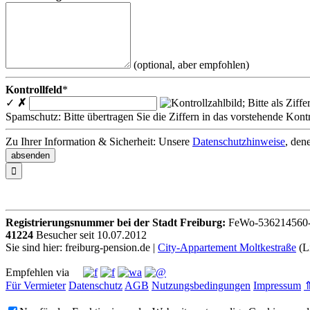
(optional, aber empfohlen)
Kontrollfeld
*
✓
✗
Spamschutz: Bitte übertragen Sie die Ziffern in das vorstehende Kontr
Zu Ihrer Information & Sicherheit: Unsere
Datenschutzhinweise
, den

Registrierungsnummer bei der Stadt Freiburg:
FeWo-536214560
41224
Besucher seit
1
0.0
7.2
0
1
2
Sie sind hier: freiburg-pension.de |
City-Appartement Moltkestraße
(Li
Empfehlen via
Für Vermieter
Datenschutz
AGB
Nutzungsbedingungen
Impressum