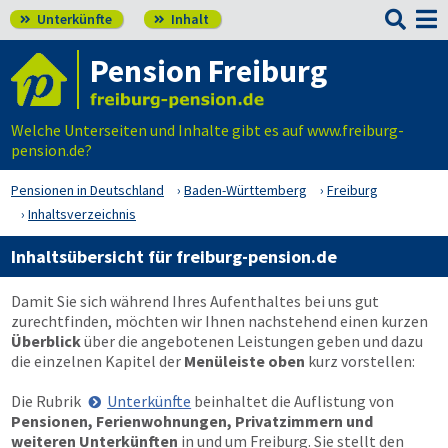

Unterkünfte
Inhalt


Pension Freiburg
Welche Unterseiten und Inhalte gibt es auf www.freiburg-
pension.de?
Pensionen in Deutschland
Baden-Württemberg
Freiburg
Inhaltsverzeichnis
Inhaltsübersicht für freiburg-pension.de
Damit Sie sich während Ihres Aufenthaltes bei uns gut
zurechtfinden, möchten wir Ihnen nachstehend einen kurzen
Überblick
über die angebotenen Leistungen geben und dazu
die einzelnen Kapitel der
Menüleiste oben
kurz vorstellen:
Die Rubrik
Unterkünfte
beinhaltet die Auflistung von
Pensionen, Ferienwohnungen, Privatzimmern und
weiteren Unterkünften
in und um Freiburg. Sie stellt den